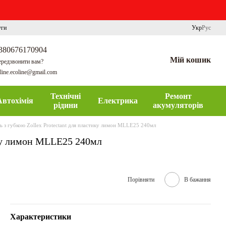
уги
Укр
Рус
380676170904
Мій кошик
редзвонити вам?
line.ecoline@gmail.com
Технічні
Ремонт
Автохімія
Електрика
рідини
акумуляторів
ь з губкою Zollex Protectant для пластику лимон MLLE25 240мл
ику лимон MLLE25 240мл
Порівняти
В бажання
Характеристики