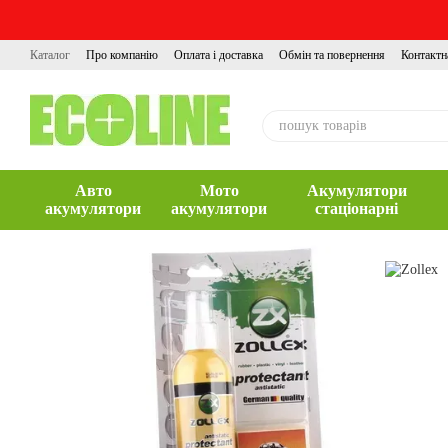
Перейти до основного контенту
Каталог
Про компанію
Оплата і доставка
Обмін та повернення
Контактн
Авто
Мото
Акумулятори
акумулятори
акумулятори
стаціонарні