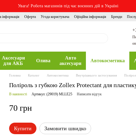
Увага! Робота магазинів під час воєнних дій в Україні
а інформація
Оферта
Угода користувача
Офіційна інформація
Бренди
Посл
+
Пе
on
Аксесуари
Авто
Олива
Автокосметика
для АКБ
аксесуари
Головна
Каталог
Автокосметика
Внутрішнього застосування
Полірол
Поліроль з губкою Zollex Protectant для пласт
В наявності
Артикул: (29019) MLLE25
Написати відгук
70 грн
Купити
Замовити швидко