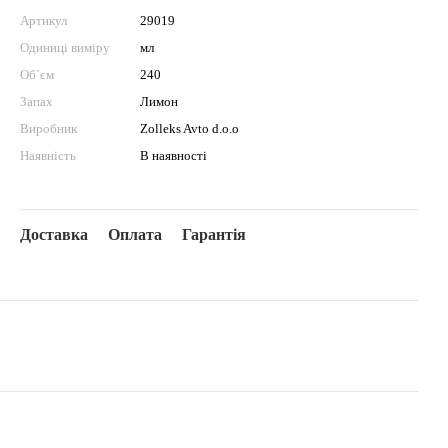
Артикул
29019
Одиниці виміру
мл
Об`єм
240
Запах
Лимон
Виробник
Zolleks Avto d.o.o
Наявність
В наявності
Доставка
Оплата
Гарантія