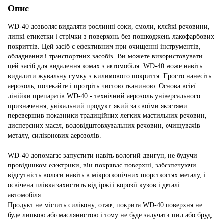
Опис
WD-40 дозволяє видаляти рослинні соки, смоли, клейкі речовини,
липкі етикетки і стрічки з поверхонь без пошкоджень лакофарбових
покриттів. Цей засіб є ефективним при очищенні інструментів,
обладнання і транспортних засобів. Ви можете використовувати
цей засіб для видалення комах з автомобіля. WD-40 може навіть
видалити жувальну гумку з килимового покриття. Просто нанесіть
аерозоль, почекайте і протріть чистою тканиною. Основа всієї
лінійки препаратів WD-40 - технічний аерозоль універсального
призначення, унікальний продукт, який за своїми якостями
перевершив показники традиційних легких мастильних речовин,
дисперсних масел, водовідштовхувальних речовин, очищувачів
металу, силіконових аерозолів.
WD-40 допомагає запустити навіть вологий двигун, не будучи
провідником електрики, він покриває поверхні, забезпечуючи
відсутність вологи навіть в мікроскопічних шорсткостях металу, і
освічена плівка захистить від іржі і корозії кузов і деталі
автомобіля.
Продукт не містить силікону, отже, покрита WD-40 поверхня не
буде липкою або маслянистою і тому не буде залучати пил або бруд,