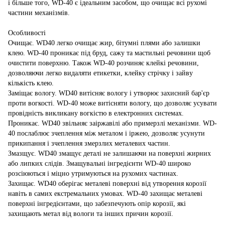
і більше того, WD-40 є ідеальним засобом, що очищає всі рухомі
частини механізмів.
Особливості
Очищає. WD40 легко очищає жир, бітумні плями або залишки
клею. WD-40 проникає під бруд, сажу та мастильні речовини щоб ​​
очистити поверхню. Також WD-40 розчиняє клейкі речовини,
дозволяючи легко видаляти етикетки, клейку стрічку і зайву
кількість клею.
Заміщає вологу. WD40 витісняє вологу і утворює захисний бар'єр
проти вогкості. WD-40 може витісняти вологу, що дозволяє усувати
провідність викликану вогкістю в електронних системах.
Проникає. WD40 звільняє заіржавілі або примерзлі механізми. WD-
40 послаблює зчеплення між металом і іржею, дозволяє усунути
прикипання і зчеплення змерзлих металевих частин.
Змазщує. WD40 змащує деталі не залишаючи на поверхні жирних
або липких слідів. Змащувальні інгредієнти WD-40 широко
розсіюються і міцно утримуються на рухомих частинах.
Захищає. WD40 оберігає металеві поверхні від утворення корозії
навіть в самих екстремальних умовах. WD-40 захищає металеві
поверхні інгредієнтами, що забезпечують опір корозії, які
захищають метал від вологи та інших причин корозії.