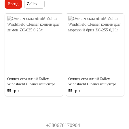
Бренд
Zollex
Омивач скла літній Zollex
Омивач скла літній Zollex
Windshield Cleaner концентрат
Windshield Cleaner концентрат
лимон ZC-625 0,25л
морський бриз ZC-255 0,25л
55 грн
55 грн
+380676170904