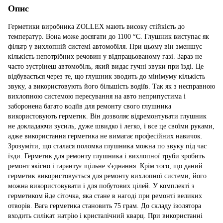
Опис
Герметики виробника ZOLLEX мають високу стійкість до
температур. Вона може досягати до 1100 °C. Глушник виступає як
фільтр у вихлопній системі автомобіля. При цьому він зменшує
кількість непотрібних речовин у відпрацьованому газі. Зараз не
часто зустрінеш автомобіль, який видає гучні звуки при їзді. Це
відбувається через те, що глушник зводить до мінімуму кількість
звуку, а використовують його більшість водіїв. Так як з несправною
вихлопною системою пересування на авто неприпустима і
заборонена багато водіїв для ремонту свого глушника
використовують герметик. Він дозволяє відремонтувати глушник
не докладаючи зусиль, дуже швидко і легко, і все це своїми руками,
адже використання герметика не вимагає професійних навичок.
Зрозуміти, що сталася поломка глушника можна по звуку під час
їзди. Герметик для ремонту глушника і вихлопної труби зробить
ремонт якісно і гарантує щільне з'єднання. Крім того, що даний
герметик використовується для ремонту вихлопної системи, його
можна використовувати і для побутових цілей. У комплекті з
герметиком йде сіточка, яка стане в нагоді при ремонті великих
отворів. Вага герметика становить 75 грам. До складу ізолятора
входить силікат натрію і кристалічний кварц. При використанні