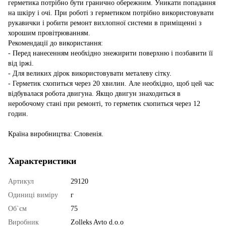
герметика потрібно бути гранично обережним. Уникати попадання
на шкіру і очі. При роботі з герметиком потрібно використовувати
рукавички і робити ремонт вихлопної системи в приміщенні з
хорошим провітрюванням.
Рекомендації до використання:
- Перед нанесенням необхідно знежирити поверхню і позбавити її
від іржі.
- Для великих дірок використовувати металеву сітку.
- Герметик схопиться через 20 хвилин. Але необхідно, щоб цей час
відбувалася робота двигуна. Якщо двигун знаходиться в
неробочому стані при ремонті, то герметик схопиться через 12
годин.
Країна виробництва: Словенія.
Характеристики
Артикул
29120
Одиниці виміру
г
Об`єм
75
Виробник
Zolleks Avto d.o.o