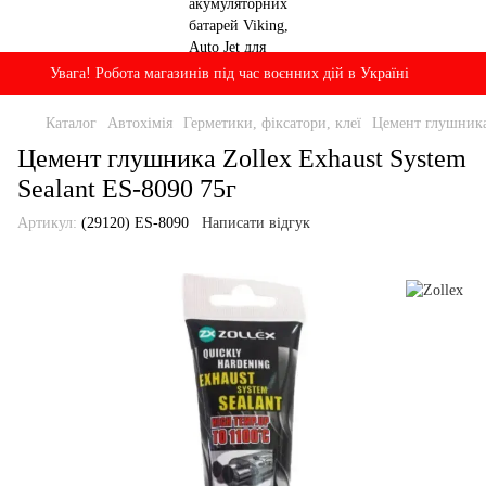
Увага! Робота магазинів під час воєнних дій в Україні
Каталог
Автохімія
Герметики, фіксатори, клеї
Цемент глушника 
Цемент глушника Zollex Exhaust System
Sealant ES-8090 75г
Артикул:
(29120) ES-8090
Написати відгук