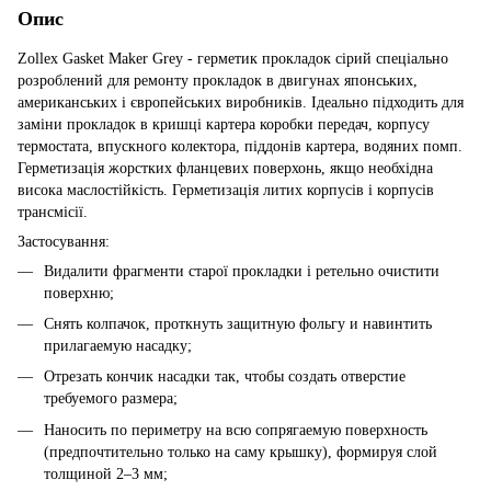
Опис
Zollex Gasket Maker Grey - герметик прокладок сірий спеціально
розроблений для ремонту прокладок в двигунах японських,
американських і європейських виробників. Ідеально підходить для
заміни прокладок в кришці картера коробки передач, корпусу
термостата, впускного колектора, піддонів картера, водяних помп.
Герметизація жорстких фланцевих поверхонь, якщо необхідна
висока маслостійкість. Герметизація литих корпусів і корпусів
трансмісії.
Застосування:
Видалити фрагменти старої прокладки і ретельно очистити
поверхню;
Снять колпачок, проткнуть защитную фольгу и навинтить
прилагаемую насадку;
Отрезать кончик насадки так, чтобы создать отверстие
требуемого размера;
Наносить по периметру на всю сопрягаемую поверхность
(предпочтительно только на саму крышку), формируя слой
толщиной 2–3 мм;