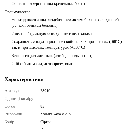
Оставить отверстия под крепежные болты.
Преимущества:
Не разрушается под воздействием автомобильных жидкостей
(за исключением бензина);
Имеет нейтральную основу и не имеет запаха;
Сохраняет эксплуатационные свойства как при низких (-60°C),
так и при высоких температурах (+350°C);
Безопасен для датчиков (лямбда-зонды и пр.);
Стійкий до масла, антифризу, води.
Характеристики
Артикул
28910
Одиниці виміру
г
Об`єм
85
Виробник
Zolleks Avto d.o.o
Колір
Сірий