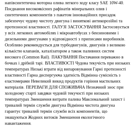
напівсинтетична моторна олива легкого ходу класу SAE 10W-40.
Поєднання високоякісних рафінатів мінеральних олив і
синтетичних компонентів з пакетом інноваційних присадок
забезпечує чудову чистоту двигуна і виняткові антикорозійні та
протизносні властивості. ГАЛУЗІ ЗАСТОСУВАННЯ Застосовується
у всіх легкових автомобілях і мікроавтобусах з бензиновими і
дизельними двигунами у відповідності з приписами виробників.
Особливо рекомендується для турбодвигунів, двигунів з великою
кількістю клапанів, каталізатором а також паливних систем
високого (Common Rail). ПАКУВАННЯ Постачання переважно в
бочках і дрібній тарі. ВЛАСТИВОСТІ Чудова текучість при низьких
температурах Низькі втрати від випаровування Гарні протизності
властивості Гарна диспергуюча здатність Відмінна сумісність з
еластомерами Невеликий викид продуктів горіння мастильних
матеріалів. ПЕРЕВАГИ ДЛЯ СПОЖИВАЧА Незначний знос при
холодному старті завдяки чудовій текучості при низьких
температурах Зменшення витрати палива Максимальний захист і
тривалий термін служби двигуна Відмінна чистота двигуна
гарантує тривалий термін служби всіх компонентів, що
змащуються Жодних витоків Зменшення екологічного
навантаження.