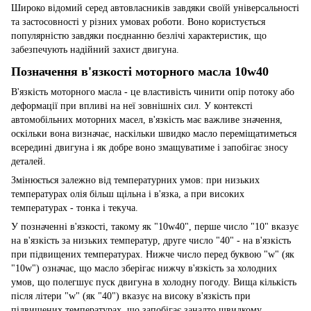
Широко відомий серед автовласників завдяки своїй універсальності
та застосовності у різних умовах роботи. Воно користується
популярністю завдяки поєднанню безлічі характеристик, що
забезпечують надійний захист двигуна.
Позначення в'язкості моторного масла 10w40
В'язкість моторного масла - це властивість чинити опір потоку або
деформації при впливі на неї зовнішніх сил. У контексті
автомобільних моторних масел, в'язкість має важливе значення,
оскільки вона визначає, наскільки швидко масло переміщатиметься
всередині двигуна і як добре воно змащуватиме і запобігає зносу
деталей.
Змінюється залежно від температурних умов: при низьких
температурах олія більш щільна і в'язка, а при високих
температурах - тонка і текуча.
У позначенні в'язкості, такому як "10w40", перше число "10" вказує
на в'язкість за низьких температур, друге число "40" - на в'язкість
при підвищених температурах. Нижче число перед буквою "w" (як
"10w") означає, що масло зберігає нижчу в'язкість за холодних
умов, що полегшує пуск двигуна в холодну погоду. Вища кількість
після літери "w" (як "40") вказує на високу в'язкість при
підвищених температурах, що запобігає занадто швидкому